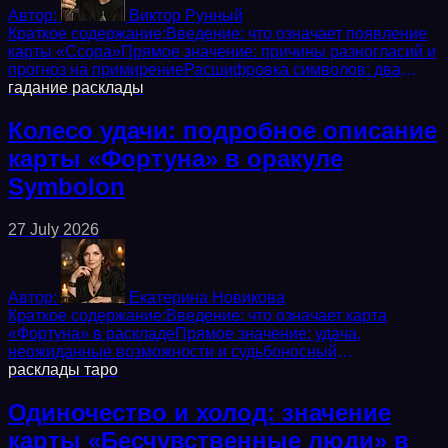
Автор:
Виктор Рунный
Краткое содержание:Введение: что означает появление
карты «Ссора»Прямое значение: причины разногласий и
прогноз на примирениеРасшифровка символов: два
меча, разбитая чаша, темные...
гадание
расклады
Колесо удачи: подробное описание
карты «Фортуна» в оракуле
Symbolon
27 July 2026
Автор:
Екатерина Новикова
Краткое содержание:Введение: что означает карта
«Фортуна» в раскладеПрямое значение: удача,
неожиданные возможности и судьбоносный
поворотРасшифровка символов: вращающееся колесо,
расклады
таро
монеты,...
Одиночество и холод: значение
карты «Бесчувственные люди» в