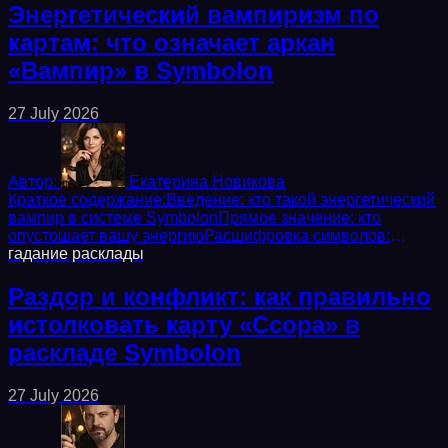
Энергетический вампиризм по
картам: что означает аркан
«Вампир» в Symbolon
27 July 2026
Автор:
Екатерина Новикова
Краткое содержание:Введение: кто такой энергетический
вампир в системе SymbolonПрямое значение: кто
опустошает вашу энергиюРасшифровка символов:
пустой взгляд, протянутая рука, тьмаАстрологическая...
гадание
расклады
Раздор и конфликт: как правильно
истолковать карту «Ссора» в
раскладе Symbolon
27 July 2026