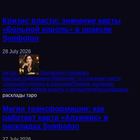
Кризис власти: значение карты
«Больной король» в оракуле
Symbolon
28 July 2026
Автор:
Екатерина Новикова
Краткое содержание:Введение: что означает карта
«Больной король» в раскладеПрямое значение:
истощение, потеря власти и авторитетаРасшифровка
символов: корона набекрень, пустой трон, увядший...
расклады
таро
Магия трансформации: как
работает карта «Алхимик» в
раскладах Symbolon
27 July 2026