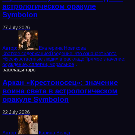
астрологическом оракуле
Symbolon
27 July 2026
Автор:
Екатерина Новикова
Краткое содержание:Введение: что означает карта
«Бесчувственные люди» в раскладеПрямое значение:
осуждение, сплетни, моральное
превосходствоРасшифровка символов: фигуры без лиц,
расклады
таро
ледяные руки,...
Аркан «Крестоносец»: значение
воина света в астрологическом
оракуле Symbolon
22 July 2026
Автор:
Карина Вельд