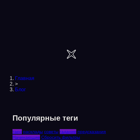
Главная
>
Блог
Популярные теги
таро
расклады
советы
гадание
предсказания
Начинающие
Сбросить фильтры