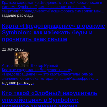
Краткое содержание:Введение: кто такой Крестоносец в
системе SymbolonПрямое значение: воин света и
защитник справедливостиРасшифровка символов: меч,
доспехи, знамяАстрологическая привязка: Марс и...
гадание
расклады
Карта «Предотвращение» в оракуле
Symbolon: как избежать беды и
прочитать знак свыше
22 July 2026
Автор:
Виктор Рунный
Краткое содержание:Введение: почему
«Предотвращение» — это карта-спасательПрямое
значение: остановка, которая спасаетРасшифровка
символов: щит, опущенный меч, закрытая
гадание
расклады
дверьАстрологическая...
Кто такой «Злобный нарушитель
спокойствия» в Symbolon:
истинное значение аркана