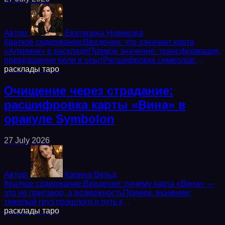
Автор:
Екатерина Новикова
Краткое содержание:Введение: что означает карта
«Алхимик» в раскладеПрямое значение: трансформация,
превращение боли в опытРасшифровка символов:
тигель, светящаяся жидкость, старецАстрологическая...
расклады
таро
Очищение через страдание:
расшифровка карты «Вина» в
оракуле Symbolon
27 July 2026
Автор:
Карина Вельд
Краткое содержание:Введение: почему карта «Вина» —
это не приговор, а возможностьПрямое значение:
тяжелый груз прошлого и путь к
освобождениюРасшифровка символов: связанные руки,
расклады
таро
опущенная голова,...