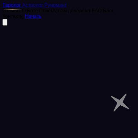
Таролог
Астролог
Руномант
Отзывы
О Боте
Почему нам доверяют
FAQ
Блог
Контакты
Начать