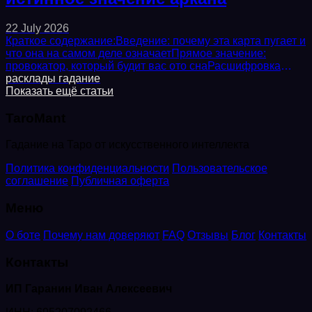
22 July 2026
Краткое содержание:Введение: почему эта карта пугает и
что она на самом деле означаетПрямое значение:
провокатор, который будит вас ото снаРасшифровка
символов: маска, факел, разбитая...
расклады
гадание
Показать ещё статьи
TaroMant
Гадание на Таро от искусственного интеллекта
Политика конфиденциальности
Пользовательское
соглашение
Публичная оферта
Меню
О боте
Почему нам доверяют
FAQ
Отзывы
Блог
Контакты
Контакты
ИП Гаранин Иван Алексеевич