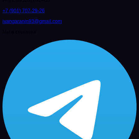
ИНН: 695207092466
+7 (901) 707-29-26
ivangaranin93@gmail.com
Мы в соцсетях