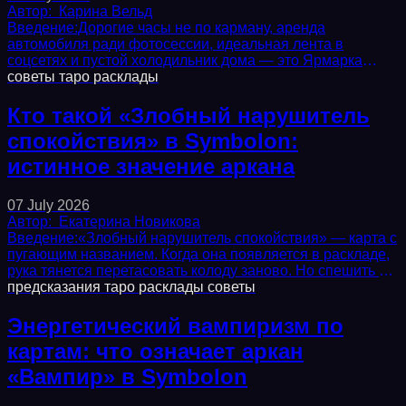
Автор:
Карина Вельд
Введение:Дорогие часы не по карману, аренда
автомобиля ради фотосессии, идеальная лента в
соцсетях и пустой холодильник дома — это Ярмарка
тщеславия. Карта Symbolon, которая показывает гонку
советы
таро
расклады
за...
Кто такой «Злобный нарушитель
спокойствия» в Symbolon:
истинное значение аркана
07 July 2026
Автор:
Екатерина Новикова
Введение:«Злобный нарушитель спокойствия» — карта с
пугающим названием. Когда она появляется в раскладе,
рука тянется перетасовать колоду заново. Но спешить не
стоит. В этой статье мы разберем...
предсказания
таро
расклады
советы
Энергетический вампиризм по
картам: что означает аркан
«Вампир» в Symbolon