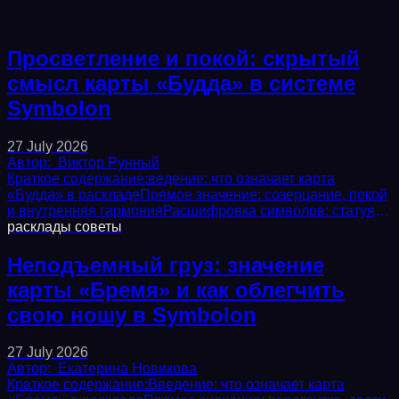
Просветление и покой: скрытый
смысл карты «Будда» в системе
Symbolon
27 July 2026
Автор:
Виктор Рунный
Краткое содержание:ведение: что означает карта
«Будда» в раскладеПрямое значение: созерцание, покой
и внутренняя гармонияРасшифровка символов: статуя,
лотос, свет вокруг головыАстрологическая...
расклады
советы
Неподъемный груз: значение
карты «Бремя» и как облегчить
свою ношу в Symbolon
27 July 2026
Автор:
Екатерина Новикова
Краткое содержание:Введение: что означает карта