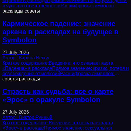
«Бремя» в раскладеПрямое значение: перегрузка, долги
и чувство ответственностиРасшифровка символов:
согнутая фигура, тяжелый мешок, каменная...
расклады
советы
Кармическое падение: значение
аркана в раскладах на будущее в
Symbolon
27 July 2026
Автор:
Карина Вельд
Краткое содержание:Введение: что означает карта
«Падение» в раскладеПрямое значение: кризис, потеря и
освобождение от иллюзийРасшифровка символов:
падающая фигура, разбитая корона,...
советы
расклады
Страсть как судьба: все о карте
«Эрос» в оракуле Symbolon
27 July 2026
Автор:
Виктор Рунный
Краткое содержание:Введение: что означает карта
«Эрос» в раскладеПрямое значение: сексуальная