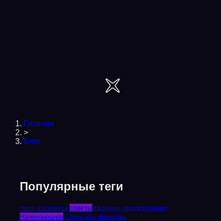
Главная
>
Блог
Популярные теги
таро
расклады
советы
гадание
предсказания
Начинающие
Сбросить фильтры