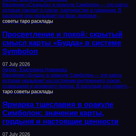
Введение:«Свадьба» в оракуле Симболон — это карта,
которая говорит о союзе, партнерстве и гармонии. В
раскладе она указывает на брак, деловое
сотрудничество, творческое объединение или даже...
советы
таро
расклады
Просветление и покой: скрытый
смысл карты «Будда» в системе
Symbolon
07 July 2026
Автор:
Екатерина Новикова
Введение:«Будда» в оракуле Симболон — это карта,
которая указывает на состояние внутреннего покоя,
созерцания и духовного поиска. В раскладе она советует
остановиться, перестать суетиться и...
таро
советы
расклады
Ярмарка тщеславия в оракуле
Симболон: значение карты,
гордыня и настоящие ценности
07 July 2026