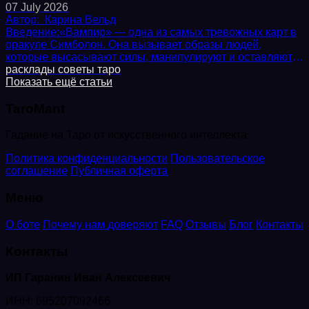
07 July 2026
Автор:
Карина Вельд
Введение:«Вампир» — одна из самых тревожных карт в
оракуле Симболон. Она вызывает образы людей,
которые высасывают силы, манипулируют и оставляют
вас опустошенным. Но что, если «вампиризм» — это не...
расклады
советы
таро
Показать ещё статьи
TaroMant
Гадание на Таро от искусственного интеллекта
Политика конфиденциальности
Пользовательское
соглашение
Публичная оферта
Меню
О боте
Почему нам доверяют
FAQ
Отзывы
Блог
Контакты
Контакты
ИП Гаранин Иван Алексеевич
ИНН: 695207092466