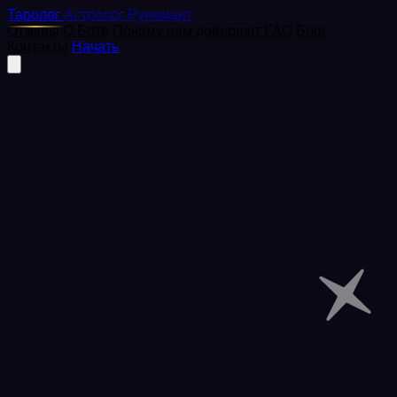
Таролог
Астролог
Руномант
Отзывы
О Боте
Почему нам доверяют
FAQ
Блог
Контакты
Начать