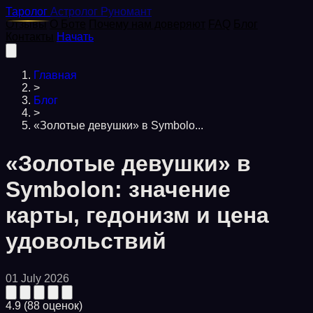
Таролог
Астролог
Руномант
Отзывы
О Боте
Почему нам доверяют
FAQ
Блог
Контакты
Начать
Главная
>
Блог
>
«Золотые девушки» в Symbolo...
«Золотые девушки» в
Symbolon: значение
карты, гедонизм и цена
удовольствий
01 July 2026
4.9
(88 оценок)