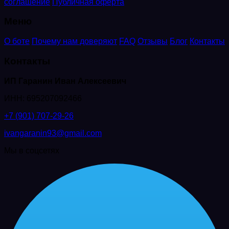
соглашение
Публичная оферта
Меню
О боте
Почему нам доверяют
FAQ
Отзывы
Блог
Контакты
Контакты
ИП Гаранин Иван Алексеевич
ИНН: 695207092466
+7 (901) 707-29-26
ivangaranin93@gmail.com
Мы в соцсетях