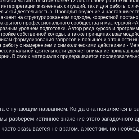
альной магии с опытом более 12 лет. В своей работе испол
 интерпретации жизненных ситуаций, так и для работы с л
ельской деятельностью. Проводит обучение и наставничест
акцент на структурированном подходе, корректной постано
закрытого профессионального сообщества и мастерской «А
 разным уровнем подготовки. Автор ряда курсов и програм
стройке собственной колоды, а также принципах взаимодейс
икам формулирования запросов и повышению точности инт
я работу с намерением и символическими действиями - Мет
фессиональной деятельности уделяет внимание прикладны
ории. В своих материалах придерживается последовательн
 с пугающим названием. Когда она появляется в ра
е мы разберем истинное значение этого загадочного 
 часто оказывается не врагом, а жестким, но необх