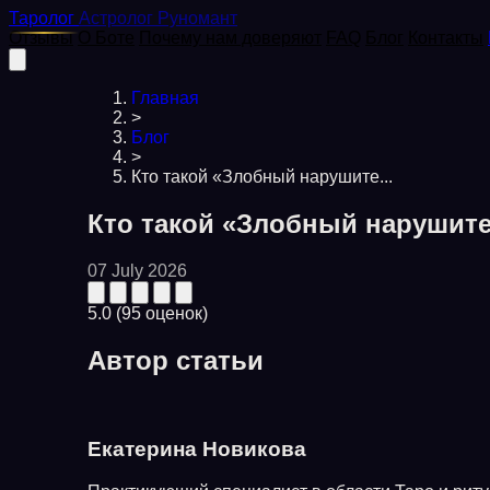
Таролог
Астролог
Руномант
Отзывы
О Боте
Почему нам доверяют
FAQ
Блог
Контакты
Главная
>
Блог
>
Кто такой «Злобный нарушите...
Кто такой «Злобный нарушите
07 July 2026
5.0
(95 оценок)
Автор статьи
Екатерина Новикова