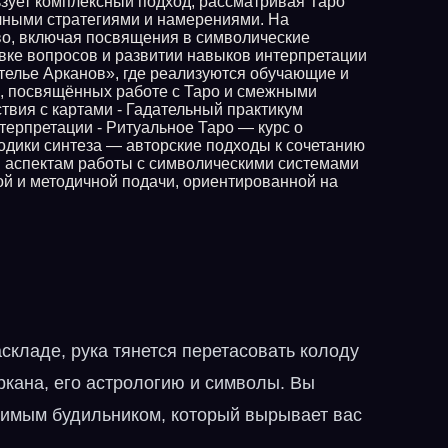
ьзует комплексный подход, рассматривая Таро
ичными стратегиями и намерениями. На
во, включая посвящения в символические
вке вопросов и развитии навыков интерпретации
телье Арканов», где реализуются обучающие и
м, посвящённых работе с Таро и смежными
твия с картами - Гадательный практикум
ерпретации - Ритуальное Таро — курс о
одики синтеза — авторские подходы к сочетанию
м аспектам работы с символическими системами
ой и методичной подачи, ориентированной на
складе, рука тянется перетасовать колоду
аркана, его астрологию и символы. Вы
одимым будильником, который вырывает вас