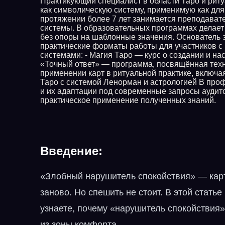
Практикующий специалист в области Таро и риту
как символическую систему, применимую как для
протяжении более 7 лет занимается преподават
системы. В образовательных программах делает 
без опоры на шаблонные значения. Основатель 
практические форматы работы для участников с
системами: - Магия Таро — курс о создании и на
«Точный ответ» — программа, посвящённая техн
применении карт в ритуальной практике, включа
Таро с системой Ленорман и астрологией В про
и их адаптации под современные запросы аудит
практическое применение полученных знаний.
Введение:
«Злобный нарушитель спокойствия» — карта
заново. Но спешить не стоит. В этой стать
узнаете, почему «нарушитель спокойствия»
из зоны комфорта.