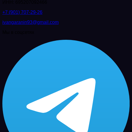
ИНН: 695207092466
+7 (901) 707-29-26
ivangaranin93@gmail.com
Мы в соцсетях