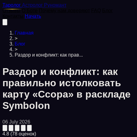
Таролог
Астролог
Руномант
Отзывы
О Боте
Почему нам доверяют
FAQ
Блог
Контакты
Начать
Главная
>
Блог
>
Раздор и конфликт: как прав...
Раздор и конфликт: как
правильно истолковать
карту «Ссора» в раскладе
Symbolon
06 July 2026
4.8
(78 оценок)