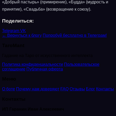
«Добрый пастырь» (примирение), «Будда» (мудрость и
принятие), «Свадьба» (возвращение к союзу).
Поделиться:
Telegram
VK
← Вернуться к блогу
Попробуй бесплатно в Телеграм!
TaroMant
Гадание на Таро от искусственного интеллекта
Политика конфиденциальности
Пользовательское
соглашение
Публичная оферта
Меню
О боте
Почему нам доверяют
FAQ
Отзывы
Блог
Контакты
Контакты
ИП Гаранин Иван Алексеевич