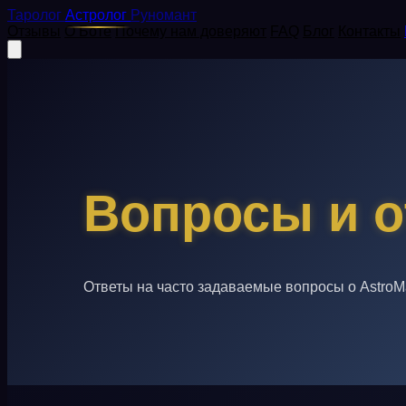
Таролог
Астролог
Руномант
Отзывы
О Боте
Почему нам доверяют
FAQ
Блог
Контакты
Вопросы и 
Ответы на часто задаваемые вопросы о AstroMa