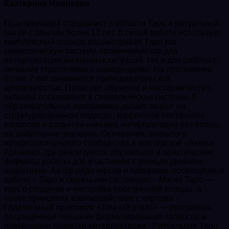
Екатерина Новикова
Практикующий специалист в области Таро и ритуальной
магии с опытом более 12 лет. В своей работе использует
комплексный подход, рассматривая Таро как
символическую систему, применимую как для
интерпретации жизненных ситуаций, так и для работы с
личными стратегиями и намерениями. На протяжении
более 7 лет занимается преподавательской
деятельностью. Проводит обучение и наставничество,
включая посвящения в символические системы. В
образовательных программах делает акцент на
структурированном подходе, корректной постановке
вопросов и развитии навыков интерпретации без опоры
на шаблонные значения. Основатель закрытого
профессионального сообщества и мастерской «Ателье
Арканов», где реализуются обучающие и практические
форматы работы для участников с разным уровнем
подготовки. Автор ряда курсов и программ, посвящённых
работе с Таро и смежными системами: - Магия Таро —
курс о создании и настройке собственной колоды, а
также принципах взаимодействия с картами -
Гадательный практикум «Точный ответ» — программа,
посвящённая техникам формулирования запросов и
повышению точности интерпретации - Ритуальное Таро