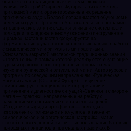
опирается на традиционные системы, включая
рунический строй Старшего Футарка, а также методы
прикладной магии, ориентированные на решение
практических задач. Более 8 лет занимается обучением и
ведением групп. Проводит образовательные программы
и практические занятия, уделяя внимание системности
подхода и последовательному освоению инструментов.
В рамках наставничества фокусируется на
формировании у участников устойчивых навыков работы
с символическими и ритуальными практиками.
Основатель закрытой мастерской традиционных знаний
«Тропа Тени», в рамках которой реализуются обучающие
курсы и практико-ориентированные форматы для
изучения рунической и ритуальной магии. Автор курсов и
программ по следующим направлениям: -Руническая
магия и гадание (Старший Футарк) — изучение
символики рун, принципов их интерпретации и
применения в диагностике ситуаций -Свечная и симорон-
магия — практики, направленные на работу с
намерением и достижение поставленных целей
-Создание и зарядка артефактов — подходы к
изготовлению талисманов и амулетов, а также их
символическая и энергетическая настройка -Магия
стихий в повседневной жизни — использование базовых
природных принципов в прикладных практиках В