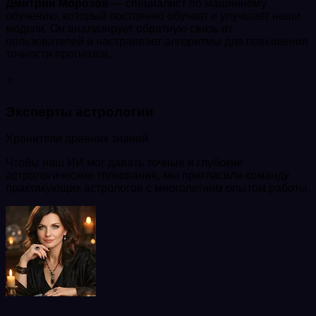
Дмитрий Морозов
— специалист по машинному
обучению, который постоянно обучает и улучшает наши
модели. Он анализирует обратную связь от
пользователей и настраивает алгоритмы для повышения
точности прогнозов.
⭐
Эксперты астрологии
Хранители древних знаний
Чтобы наш ИИ мог давать точные и глубокие
астрологические толкования, мы пригласили команду
практикующих астрологов с многолетним опытом работы.