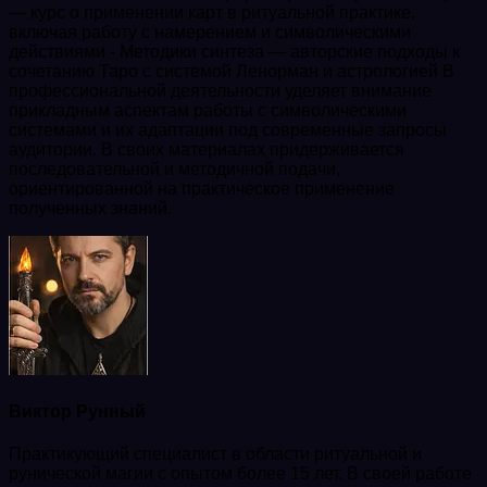
— курс о применении карт в ритуальной практике,
включая работу с намерением и символическими
действиями - Методики синтеза — авторские подходы к
сочетанию Таро с системой Ленорман и астрологией В
профессиональной деятельности уделяет внимание
прикладным аспектам работы с символическими
системами и их адаптации под современные запросы
аудитории. В своих материалах придерживается
последовательной и методичной подачи,
ориентированной на практическое применение
полученных знаний.
Виктор Рунный
Практикующий специалист в области ритуальной и
рунической магии с опытом более 15 лет. В своей работе