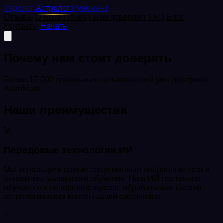
Таролог
Астролог
Руномант
Отзывы
О Боте
Почему нам доверяют
FAQ
Блог
Контакты
Начать
Почему нам стоит доверять
Более 17 000 довольных пользователей уже доверяют
AstroMant
Наши преимущества
🚀
Передовые технологии ИИ
Мы используем самые современные нейронные сети и
алгоритмы машинного обучения. Наш ИИ постоянно
обучается и совершенствуется, обрабатывая тысячи
астрологических консультаций ежедневно.
✅