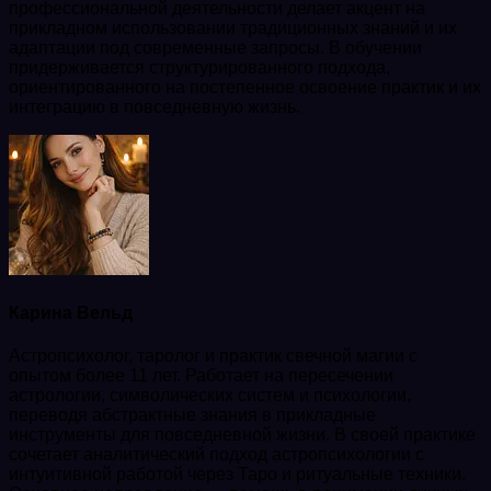
профессиональной деятельности делает акцент на
прикладном использовании традиционных знаний и их
адаптации под современные запросы. В обучении
придерживается структурированного подхода,
ориентированного на постепенное освоение практик и их
интеграцию в повседневную жизнь.
Карина Вельд
Астропсихолог, таролог и практик свечной магии с
опытом более 11 лет. Работает на пересечении
астрологии, символических систем и психологии,
переводя абстрактные знания в прикладные
инструменты для повседневной жизни. В своей практике
сочетает аналитический подход астропсихологии с
интуитивной работой через Таро и ритуальные техники.